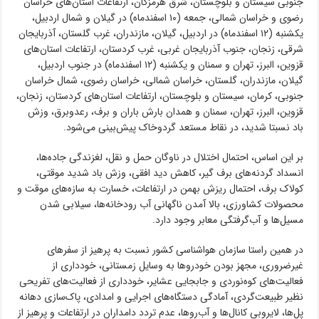
جنوبی سیستان و بلوچستان، شرق هرمزگان، ارتفاعات استان‌های خراسان
رضوی و خراسان شمالی، جمعه (۱۰ اسفندماه) در گیلان و شمال اردبیل،
یکشنبه (۱۲ اسفندماه) در اردبیل، گیلان، مازندران، غرب گلستان، آذربایجان
شرقی، زنجان، جنوب آذربایجان غربی، غرب کردستان، ارتفاعات استان‌های
قزوین، البرز، تهران و سمنان و یکشنبه (۱۲ اسفندماه) در جنوب اردبیل،
گیلان، مازندران، گلستان، خراسان شمالی، خراسان رضوی، شمال خراسان
جنوبی، کرمان، سیستان و بلوچستان، ارتفاعات استان‌های کردستان، زنجان،
قزوین، البرز، تهران، سمنان و همدان بارش باران و برف، رعدوبرق، وزش
باد نسبتا شدید، در نقاط مستعد گردوخاک پیش‌بینی می‌شود.
بر این اساس، احتمال اختلال در ناوگان حمل و نقل، لغزندگی جاده‌ها،
انسداد گردنه‌های برف گیر، کاهش دید افقی، وزش باد شدید موقتی،
کولاک برف، احتمال ریزش بهمن در ارتفاعات، خسارت به سازه‌های موقت و
محصولات کشاورزی، بالا آمدن ناگهانی آب رودخانه‌ها، سیلابی شدن
مسیل‌ها و آب‌گرفتگی معابر وجود دارد.
در همین راستا سازمان هواشناسی کشور نسبت به پرهیز از سفرهای
غیرضروری، مجهز بودن خودروها به وسایل زمستانی، خودداری از
فعالیت‌های کوه‌نوردی و جابجایی عشایر، خودداری از فعالیت‌های تفریحی
نظیر طبیعت‌گردی، آمادگی دستگاه‌های اجرایی و امدادی، پاک‌سازی دهانه
پل‌ها، لایروبی کانال‌ها و آب‌روها، عدم تردد دامداران در ارتفاعات و پرهیز از