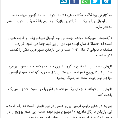
به گزارش روا 24، باشگاه ناپولی ایتالیا علاوه بر سردار آزمون مهاجم تیم
ملی فوتبال ایران، یکی از گرانترین بازیکنان تاریخ باشگاه رئال مادرید را هم
مدنظر دارد.
«آرکادیوش میلیک» مهاجم لهستانی تیم فوتبال ناپولی یکی از گزینه هایی
است که احتمالا تا سال آینده میلادی از این تیم جدا می شود. قرارداد
میلیک با ناپولی تا سال ۲۰۲۱ است و این بازیکن هنوز قراردادش را تمدید
نکرده است.
ناپولی قصد دارد بازیکنان دیگری را برای جذب در خط حمله خود بررسی
کند؛ از «لوکا یوویچ» مهاجم صربستانی رئال مادرید گرفته تا سردار آزمون
مهاجم تیم زنیت سنت پترزبورگ روسیه.
ناپولی می خواهد با جذب یک مهاجم خیالش را در صورت جدایی میلیک
راحت کند.
یوویچ در حالی رقیب آزمون برای حضور در تیم ناپولی است که رقم قرارداد
این بازیکن با رئال مادرید ۶۰ میلیون یورو بوده است. این مبلغ یوویچ را در
جمع بازیکنان گران قیمت رئال مادرید قرار داده است./ مهر