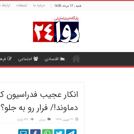
درباره ما
تبلیغات
ارتباط ب
شنبه , 17 مرداد 1405
اقتصادی
اجتماعی
فره
انکار عجیب فدراسیون کو
دماوند!/ فرار رو به جلو؟
12 شهریور 1399
ورزش
239 بازدید