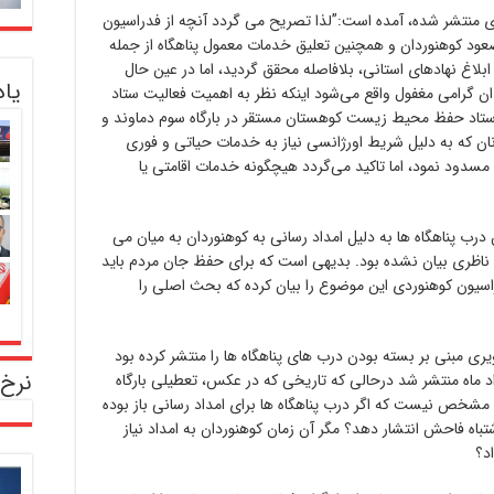
ی منتشر شده، آمده است:”لذا تصریح می گردد آنچه از فدراسیون
عود کوهنوردان و همچنین تعلیق خدمات معمول پناهگاه از جمله
ن ابلاغ نهادهای استانی، بلافاصله محقق گردید، اما در عین حال
یا
ان گرامی مغفول واقع می‌شود اینکه نظر به اهمیت فعالیت ستاد
ستاد حفظ محیط زیست کوهستان مستقر در بارگاه سوم دماوند و
نان که به دلیل شریط اورژانسی نیاز به خدمات حیاتی و فوری
ا مسدود نمود، اما تاکید می‌گردد هیچگونه خدمات اقامتی یا
رب پناهگاه ها به دلیل امداد رسانی به کوهنوردان به میان می
ناظری بیان نشده بود. بدیهی است که برای حفظ جان مردم باید
راسیون کوهنوردی این موضوع را بیان کرده که بحث اصلی را
 مبنی بر بسته بودن درب های پناهگاه ها را منتشر کرده بود
نرخ 
 از اشکال هم نبود. این تصویر در ۲۰ مرداد ماه منتشر شد درحالی که تاریخی که در عکس، تعطیلی بارگاه
 می کند ۲۱ مردادماه بود! مشخص نیست که اگر درب پناهگاه ها برای امداد رسانی باز بوده
باه فاحش انتشار دهد؟ مگر آن زمان کوهنوردان به امداد نیاز
د؟