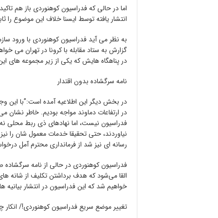
اما در حالی که فدراسیون کوهنوردی باز هم تاکی
انتشار یافته توسط ایسنا خلاف این موضوع را ثاب
به نظر می آید فدراسیون کوهنوردی با ورود ساز
گزارش به ستاد مقابله با کرونا در تهران می خواه
در پناهگاه هایش که یکی از زیر مجموعه های ا
نامه سرگشاده بدون اقتدار
در بخش دیگر این اطلاعیه آمده است:”با این وج
در ارتفاعات دماوند مواجه بودیم. خاطر نشان می
فدراسیون نیست، اما نهادهای ذی ربط محلی نه ت
نیاوردند، حتی تحقیقا خدمات معمول شان را نیز 
رسانه ای نیز شد از فرمانداری محترم آمل درخو
فدراسیون کوهنوردی در حالی از نامه سرگشاده ص
القا می‌شود که هدف برداشتن تکلیف از شانه ها
خواهیم شد که این فدراسیون در انتشار بیانیه ه
تغییر موضع سریع فدراسیون کوهنوردی!/ انکار چن