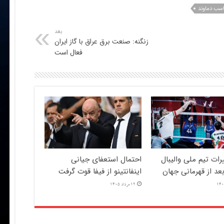
اسب دماوند
بعد
زنگنه: صنعت برق عراق با گاز ایران
فعال است
یرات تیم ملی والیبال
احتمال استعفای جیانی
د از قهرمانی جهان
اینفانتینو از فیفا قوت گرفت
12 مرداد 1405