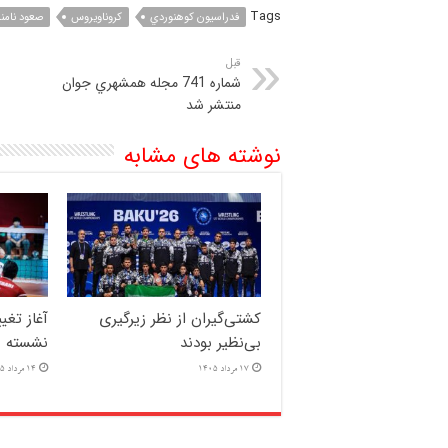
Tags
فدراسيون كوهنوردي
كروناويروس
صعود نامن
قبل
شماره 741 مجله همشهري جوان
منتشر شد
نوشته های مشابه
کشتی‌گیران از نظر زیرگیری
آغاز تغی
بی‌نظیر بودند
نشسته بع
17 مرداد 1405
14 مرداد 1405