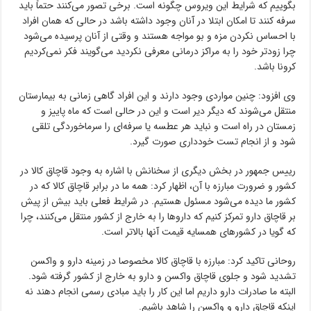
بگوییم که شرایط این ویروس چگونه است. برخی تصور می‌کنند حتماً باید
سرفه کنند تا امکان ابتلا در آنان وجود داشته باشد در حالی که همان افراد
با احساس نکردن مزه و بو مواجه هستند و وقتی از آنان پرسیده می‌شود
چرا زودتر خود را به مراکز درمانی معرفی نکردید می‌گویند فکر نمی‌کردیم
کرونا باشد.
وی افزود: چنین مواردی وجود دارند و این افراد گاهی زمانی به بیمارستان
منتقل می‌شوند که دیگر دیر است و این در حالی است که ماه پاییز و
زمستان در راه است و نباید هر عطسه یا سرفه‌ای را سرماخوردگی تلقی
شود و از انجام تست خودداری صورت گیرد.
رییس‌ جمهور در بخش دیگری از سخنانش با اشاره به وجود قاچاق کالا در
کشور و ضرورت مبارزه با آن، اظهار کرد: همه ما در برابر قاچاق کالا که در
کشور ما دیده می‌شود مسئول هستیم. در شرایط فعلی باید بیش از پیش
بر قاچاق دارو تمرکز کنیم که داروها را به خارج از کشور منتقل می‌کنند، چرا
که گویا در کشورهای همسایه قیمت آنها بالاتر است.
روحانی تاکید کرد: مبارزه با قاچاق کالا مخصوصا در زمینه دارو و واکسن
تشدید شود و جلوی قاچاق واکسن و دارو به خارج از کشور گرفته شود.
البته ما صادرات دارو داریم اما این کار را باید مبادی رسمی انجام دهند نه
اینکه قاچاق دارو و واکسن را شاهد باشیم.