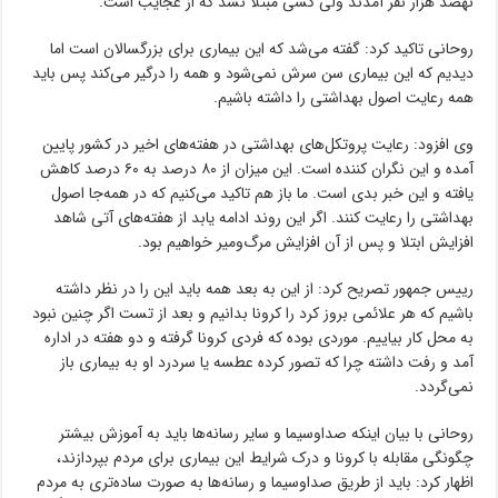
نهصد هزار نفر آمدند ولی کسی مبتلا نشد که از عجایب است.
روحانی تاکید کرد: گفته می‌شد که این بیماری برای بزرگسالان است اما
دیدیم که این بیماری سن سرش نمی‌شود و همه را درگیر می‌کند پس باید
همه رعایت اصول بهداشتی را داشته باشیم.
وی افزود: رعایت پروتکل‌های بهداشتی در هفته‌های اخیر در کشور پایین
آمده و این نگران کننده است. این میزان از ۸۰ درصد به ۶۰ درصد کاهش
یافته و این خبر بدی است. ما باز هم تاکید می‌کنیم که در همه‌جا اصول
بهداشتی را رعایت کنند. اگر این روند ادامه یابد از هفته‌های آتی شاهد
افزایش ابتلا و پس از آن افزایش مرگ‌ومیر خواهیم بود.
رییس جمهور تصریح کرد: از این به بعد همه باید این را در نظر داشته
باشیم که هر علائمی بروز کرد را کرونا بدانیم و بعد از تست اگر چنین نبود
به محل کار بیاییم. موردی بوده که فردی کرونا گرفته و دو هفته در اداره
آمد و رفت داشته چرا که تصور کرده عطسه یا سردرد او به بیماری باز
نمی‌گردد.
روحانی با بیان اینکه صداوسیما و سایر رسانه‌ها باید به آموزش بیشتر
چگونگی مقابله با کرونا و درک شرایط این بیماری برای مردم بپردازند،
اظهار کرد: باید از طریق صداوسیما و رسانه‌ها به صورت ساده‌تری به مردم