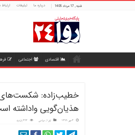
درباره ما
تبلیغات
ارتباط ب
شنبه , 17 مرداد 1405
اقتصادی
اجتماعی
فره
خطیب‌زاده: شکست‌های م
هذیان‌گویی واداشته اس
3 مهر 1399
تیتر1
,
سیاسی
323 بازدید